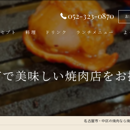
052-323-0870
お
ンセプト
料理
ドリンク
ランチメニュー
よ
市で美味しい焼肉店をお
名古屋市・中区の焼肉なら焼