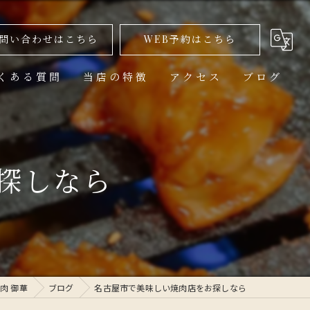
問い合わせはこちら
WEB予約はこちら
くある質問
当店の特徴
アクセス
ブログ
美味しい
ランチ
探しなら
高級
コース
1人
肉 御華
ブログ
名古屋市で美味しい焼肉店をお探しなら