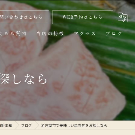
問い合わせはこちら
WEB予約はこちら
くある質問
当店の特徴
アクセス
ブログ
美味しい
ランチ
探しなら
高級
コース
1人
肉 御華
ブログ
名古屋市で美味しい焼肉店をお探しなら