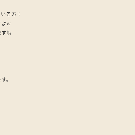
ている方！
すよw
す🙋
ます。