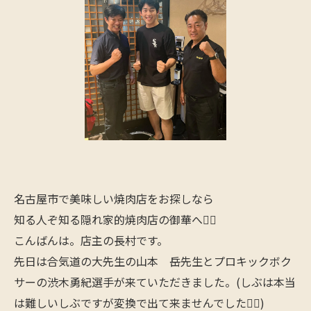
名古屋市で美味しい焼肉店をお探しなら
知る人ぞ知る隠れ家的焼肉店の御華へ🙋‍♂️
こんばんは。店主の長村です。
先日は合気道の大先生の山本 岳先生とプロキックボク
サーの渋木勇紀選手が来ていただきました。(しぶは本当
は難しいしぶですが変換で出て来ませんでした🙇‍♂️)