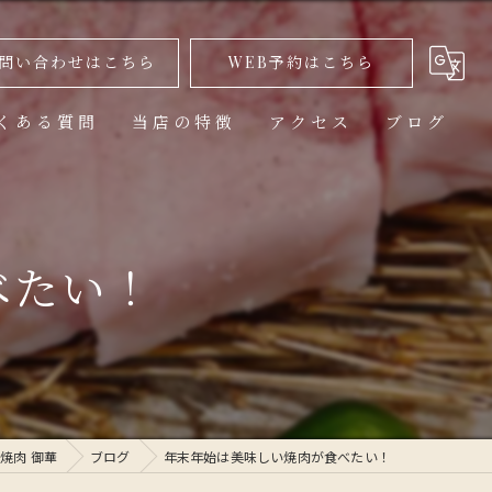
問い合わせはこちら
WEB予約はこちら
くある質問
当店の特徴
アクセス
ブログ
美味しい
ランチ
べたい！
高級
コース
1人
焼肉 御華
ブログ
年末年始は美味しい焼肉が食べたい！