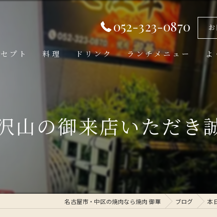
052-323-0870
お
ンセプト
料理
ドリンク
ランチメニュー
よ
沢山の御来店いただき誠に
名古屋市・中区の焼肉なら焼肉 御華
ブログ
本