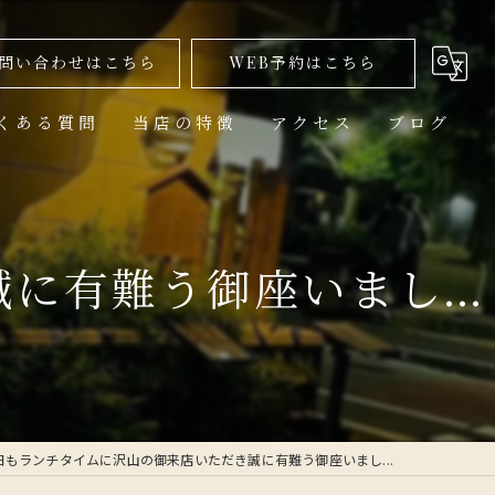
問い合わせはこちら
WEB予約はこちら
くある質問
当店の特徴
アクセス
ブログ
美味しい
ランチ
有難う御座いまし...
高級
コース
1人
日もランチタイムに沢山の御来店いただき誠に有難う御座いまし...