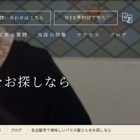
問い合わせはこちら
WEB予約はこちら
くある質問
当店の特徴
アクセス
ブログ
美味しい
ランチ
をお探しなら
高級
コース
1人
華
ブログ
名古屋市で美味しいパスタ屋さんをお探しなら