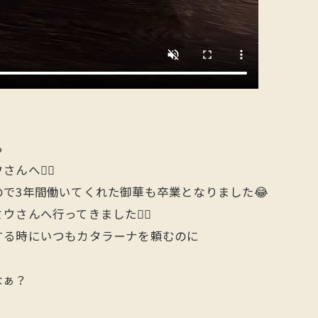
ら
へ🙋‍♂️
で3年間働いてくれた御華も卒業となりました😂
んへ行ってきました🙋‍♂️
する時にいつもカタラーナを頼むのに
なぁ？