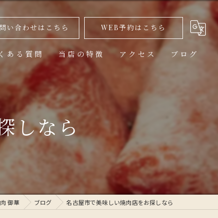
問い合わせはこちら
WEB予約はこちら
くある質問
当店の特徴
アクセス
ブログ
美味しい
ランチ
探しなら
高級
コース
1人
肉 御華
ブログ
名古屋市で美味しい焼肉店をお探しなら