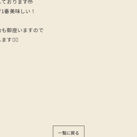
ております🤲
1番美味しい！
合も御座いますので
🙇‍♂️
一覧に戻る