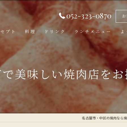
052-323-0870
お
ンセプト
料理
ドリンク
ランチメニュー
よ
市で美味しい焼肉店をお
名古屋市・中区の焼肉なら焼