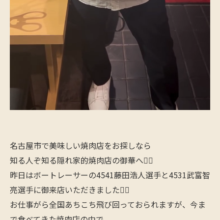
名古屋市で美味しい焼肉店をお探しなら
知る人ぞ知る隠れ家的焼肉店の御華へ🙋‍♂️
昨日はボートレーサーの4541藤田浩人選手と4531武富智
亮選手に御来店いただきました🙋‍♂️
お仕事がら全国あちこち飛び回っておられますが、今ま
で食べてきた焼肉店の中で