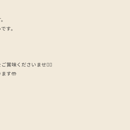
す。
いです。
。
。
味くださいませ🙇‍♂️
ます🤲