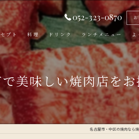
052-323-0870
お
ンセプト
料理
ドリンク
ランチメニュー
よ
市で美味しい焼肉店をお
名古屋市・中区の焼肉なら焼