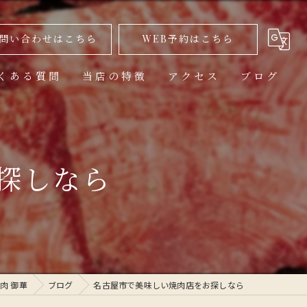
問い合わせはこちら
WEB予約はこちら
くある質問
当店の特徴
アクセス
ブログ
美味しい
ランチ
探しなら
高級
コース
1人
肉 御華
ブログ
名古屋市で美味しい焼肉店をお探しなら