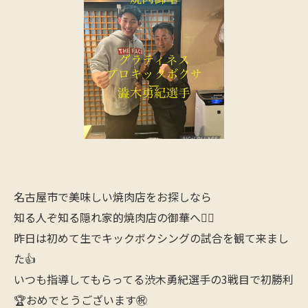
名古屋市で美味しい焼肉店をお探しなら
知る人ぞ知る隠れ家的焼肉店の御華へ🙋‍♂️
昨日は初めて生でキックボクシングの試合を観て来まし
た👍
いつも指導してもらってる渋木勇紀選手の3戦目で初勝利
🏆おめでとうございます㊗️