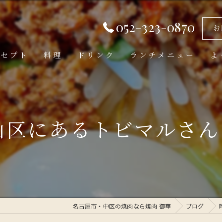
052-323-0870
お
ンセプト
料理
ドリンク
ランチメニュー
よ
にあるトビマルさんに行
名古屋市・中区の焼肉なら焼肉 御華
ブログ