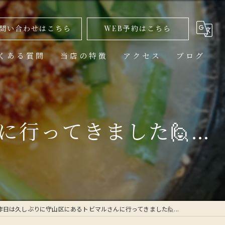
問い合わせはこちら
WEB予約はこちら
くある質問
当店の特徴
アクセス
ブログ
美味しい
ランチ
ってきました🙋‍...
高級
コース
1人
昨日は久しぶりに守山区にあるトビマルさんに行ってきました🙋‍...