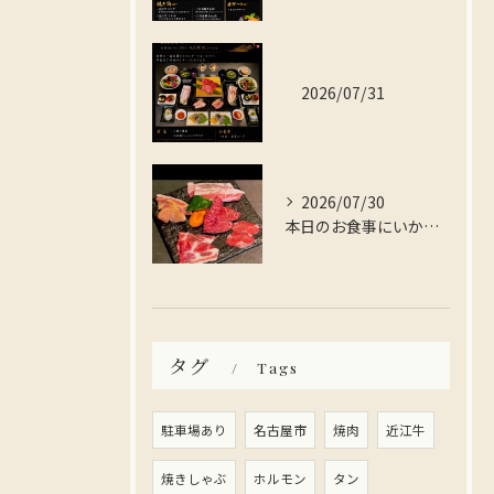
2026/07/31
2026/07/30
本日のお食事にいかがですか？
タグ
Tags
駐車場あり
名古屋市
焼肉
近江牛
焼きしゃぶ
ホルモン
タン