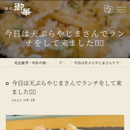
今日は天ぷらやじまさんでラン
チをして来ました🙋‍♂️
名古屋市・中区の焼肉なら焼肉 御華
ブログ
今日は天ぷらやじまさんでランチをして来ました🙋‍♂️
今日は天ぷらやじまさんでランチをして来
ました🙋‍♂️
2023/08/18