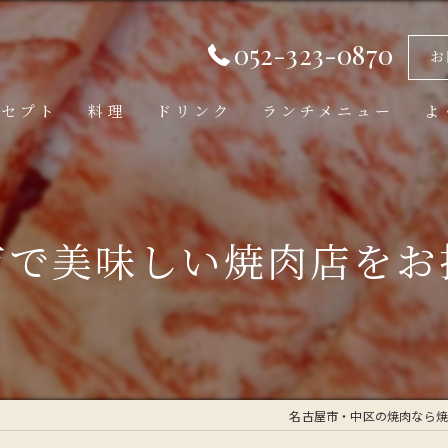
052-323-0870
お
ンセプト
料理
ドリンク
ランチメニュー
よ
市で美味しい焼肉店をお
名古屋市・中区の焼肉なら焼